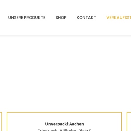
UNSERE PRODUKTE
SHOP
KONTAKT
VERKAUFSST
Unverpackt Aachen
Friedriech- Wilhelm- Platz 5