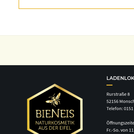
LADENLO
Rurstraße 8
52156 Monsc
Telefon: 0151 
Öffnungszeit
Fr.-So. von 11