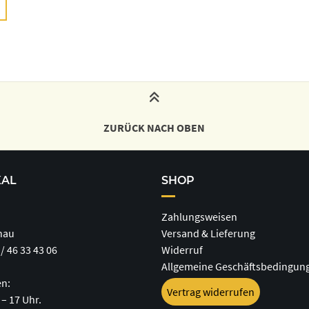
ZURÜCK NACH OBEN
KAL
SHOP
Zahlungsweisen
hau
Versand & Lieferung
/ 46 33 43 06
Widerruf
Allgemeine Geschäftsbedingun
en:
Vertrag widerrufen
 – 17 Uhr.